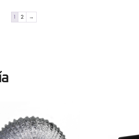
1
2
→
ía