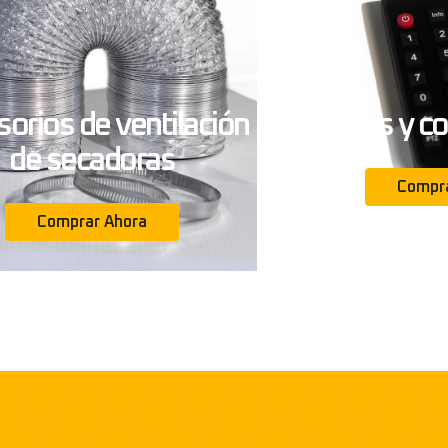
orios de ventilación
Piezas y 
de secadoras
Compra
Comprar Ahora