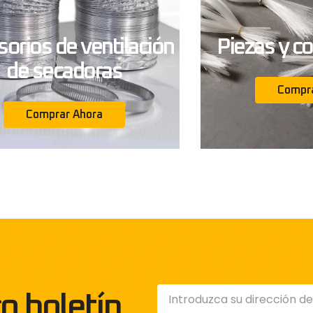
orios de ventilación
Piezas y 
de secadoras
Compra
Comprar Ahora
o boletín