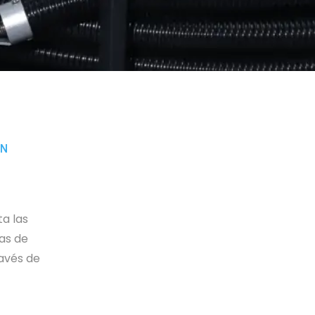
ON
a las
as de
ravés de